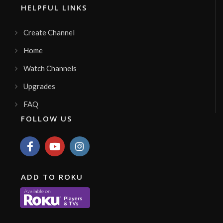
HELPFUL LINKS
Channel ID:
teber_tv3
208
Views
LIVE
Create Channel
AlghannaTV
AlghannaTV
Home
Channel ID:
414267
1,456
Views
LIVE
Watch Channels
GuadalupeTV
Upgrades
television
Channel ID:
guadalupetv
510
Views
FAQ
LIVE
Presencia Kids TV
FOLLOW US
Presencia Kids nació para bendecir a los
niños con música infantil, historietas, y
muchas sorpresas mas.
Channel ID:
kidsenvivo
4,045
Views
LIVE
TV SELIG P. caldas
História Cultura Arte e Informação
ADD TO ROKU
Channel ID:
1seligtv26
192
Views
LIVE
Mega Visión
Canal social, cultural, deportivo, religioso y
de noticias.