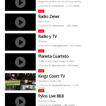
Programación familiar las 24 horas del dia
Channel ID:
sistema1tv
1,214
Views
LIVE
Radio Zener
Radio Zener
Channel ID:
radiozener
306
Views
LIVE
Radio y TV
24 horas
Channel ID:
radiopykasutv
422
Views
LIVE
Planeta Cuarteto
Lo Mejor del Tunga-Tunga Las 24Hs.
Channel ID:
planetatv26
333
Views
LIVE
Kingz Court TV
Blended w/ Useful Info
Channel ID:
mixedallthetime
2,199
Views
LIVE
Pylos Live 88.8
Your Music Radio
Channel ID:
m485898
380
Views