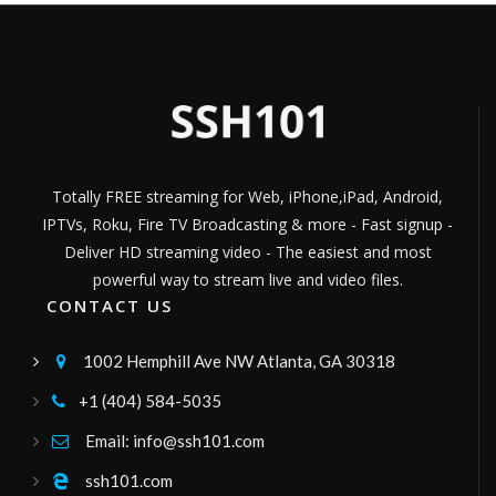
Canal dynamite
vídeos, lives, ao vivo e entretenimento
Channel ID:
canaldynamite
538
Views
LIVE
imperioivcanal6
Imperio Tv, es un canal de El Empalme, para
brindarle a la comunidad las información y
con la mejor programación diaria.
Channel ID:
imperiotvcanal6
1,798
Views
LIVE
Totally FREE streaming for Web, iPhone,iPad, Android,
canal 69
IPTVs, Roku, Fire TV Broadcasting & more - Fast signup -
Películas, Documentales, Entrevista, Videos
musicales y entretenimiento para todo
Deliver HD streaming video - The easiest and most
público
Channel ID:
canal69tv
2,067
Views
LIVE
powerful way to stream live and video files.
old tv umbara
CONTACT US
filmes e series antigas
Channel ID:
tvumbara
2,596
Views
1002 Hemphill Ave NW Atlanta, GA 30318

LIVE
TV KALIENTE
+1 (404) 584-5035

TELEVISION DIGITAL DE LOS CUSQUEÑOS---
Channel ID:
kalientecusco
5,530
Email: info@ssh101.com

Views
LIVE
teber_tv3
ssh101.com
