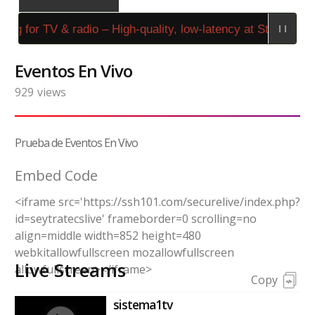
ng for TV & radio – High-quality, low-latency at Stream4Us
Eventos En Vivo
929
views
Prueba de Eventos En Vivo
Embed Code
<iframe src='https://ssh101.com/securelive/index.php?
id=seytratecslive' frameborder=0 scrolling=no
align=middle width=852 height=480
webkitallowfullscreen mozallowfullscreen
Live Streams
allowfullscreen></iframe>
Copy
sistema1tv