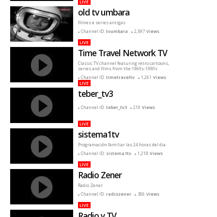
LIVE
old tv umbara
filmes e series antigas
Channel ID:
tvumbara
2,597
Views
LIVE
Time Travel Network TV
Classic TV channel featuring retro cartoons,
series and films from the 1960s-1990s
Channel ID:
timetraveltv
1,261
Views
LIVE
teber_tv3
Channel ID:
teber_tv3
210
Views
LIVE
sistema1tv
Programación familiar las 24 horas del dia
Channel ID:
sistema1tv
1,218
Views
LIVE
Radio Zener
Radio Zener
Channel ID:
radiozener
306
Views
LIVE
Radio y TV