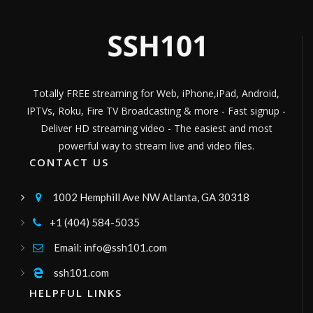
Channel ID:
lashmytv
626
Views
LIVE
TV KALIENTE
TELEVISION DIGITAL DE LOS CUSQUEÑOS---
Channel ID:
kalientecusco
5,531
Views
LIVE
Totally FREE streaming for Web, iPhone,iPad, Android,
Italia 9 Network
IPTVs, Roku, Fire TV Broadcasting & more - Fast signup -
Italia Television Network
Channel ID:
italia9network
303
Deliver HD streaming video - The easiest and most
Views
LIVE
powerful way to stream live and video files.
imperioivcanal6
CONTACT US
Imperio Tv, es un canal de El Empalme, para
brindarle a la comunidad las información y
con la mejor programación diaria.
Channel ID:
imperiotvcanal6
1,799
1002 Hemphill Ave NW Atlanta, GA 30318

Views
LIVE
Grande TV
+1 (404) 584-5035

Somos un canal de tv que tiene variedad de
programación mixta, música,
documentales y mucho mas
Email: info@ssh101.com

Channel ID:
grandetv2240
977
Views
LIVE
Dios Restaura su Pueblo
ssh101.com

TV
HELPFUL LINKS
CANAL DE TV CRISTIANO