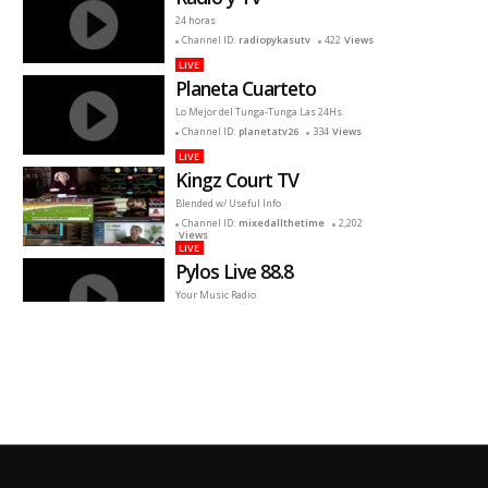
24 horas
Channel ID:
radiopykasutv
422
Views
LIVE
Planeta Cuarteto
Lo Mejor del Tunga-Tunga Las 24Hs.
Channel ID:
planetatv26
334
Views
LIVE
Kingz Court TV
Blended w/ Useful Info
Channel ID:
mixedallthetime
2,202
Views
LIVE
Pylos Live 88.8
Your Music Radio
Channel ID:
m485898
382
Views
LIVE
Retro Plus
Películas retro
Channel ID:
liveretroplustv
130
Views
LIVE
lashmytv
lashmytv