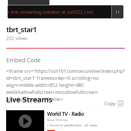
ee live streaming solution at ssh101.com
tbrt_star1
222
views
Embed Code
<iframe src='https://ssh101.com/securelive/index.php?
id=tbrt_star1' frameborder=0 scrolling=no
align=middle width=852 height=480
webkitallowfullscreen mozallowfullscreen
Live Streams
allowfullscreen></iframe>
Copy
World TV - Radio
Music TV Online
Channel ID:
worldtvradio
86
Views