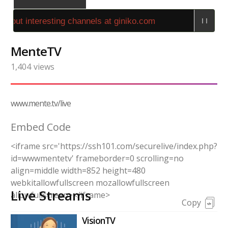
out interesting channels at giniko.com
MenteTV
1,404
views
www.mente.tv/live
Embed Code
<iframe src='https://ssh101.com/securelive/index.php?
id=wwwmentetv' frameborder=0 scrolling=no
align=middle width=852 height=480
webkitallowfullscreen mozallowfullscreen
Live Streams
allowfullscreen></iframe>
Copy
VisionTV