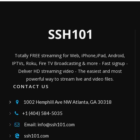
confirmatv
somos todo lo que buscas a nivel
informativo 😎
Channel ID:
confirmatv
216
Views
LIVE
Canal Regional Visión TV
Colombia
Desde la Región Cafetera de Colombia, para
el mundo
LIVE
Channel ID:
canalvisiontv
643
Views
Totally FREE streaming for Web, iPhone,iPad, Android,
YsmaVisión
IPTVs, Roku, Fire TV Broadcasting & more - Fast signup -
YsmaVisiónTUVOZ
Channel ID:
ysmavision
309
Views
Deliver HD streaming video - The easiest and most
LIVE
powerful way to stream live and video files.
rollytvperu
CONTACT US
uncanalparatodos
Channel ID:
rollytv2026
159
Views
1002 Hemphill Ave NW Atlanta, GA 30318

LIVE
Nordeste TV
+1 (404) 584-5035

Desde Naranjito Itapua
Channel ID:
nodeestetv
615
Views
Email: info@ssh101.com

LIVE
Uncion TV - Multicable
ssh101.com
