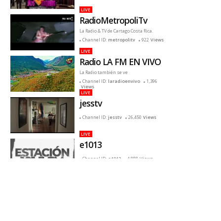
LIVE
RadioMetropoliTv
La Radio & TV de Cartago Costa Rica.
Channel ID:
metropolitv
922
Views
LIVE
Radio LA FM EN VIVO
La Radio también se ve
Channel ID:
laradioenvivo
1,396
Views
LIVE
jesstv
Channel ID:
jesstv
26,450
Views
LIVE
e1013
Channel ID:
e1013
4,888
Views
LIVE
Renza radio
Canal de tv, de renza radio
Channel ID:
drenza
1,314
Views
LIVE